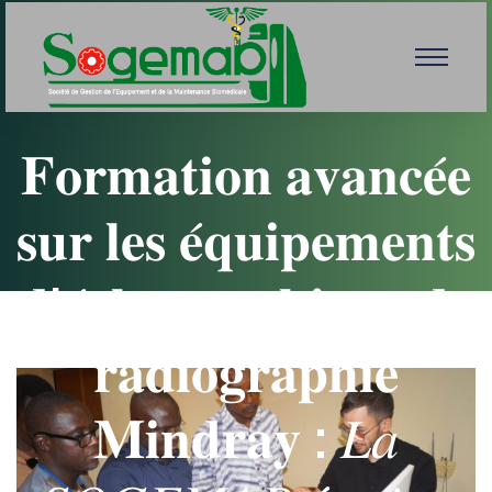
𝐅𝐨𝐫𝐦𝐚𝐭𝐢𝐨𝐧 𝐚𝐯𝐚𝐧𝐜𝐞́𝐞
𝐬𝐮𝐫 𝐥𝐞𝐬 𝐞́𝐪𝐮𝐢𝐩𝐞𝐦𝐞𝐧𝐭𝐬
𝐝’𝐞́𝐜𝐡𝐨𝐠𝐫𝐚𝐩𝐡𝐢𝐞 𝐞𝐭 𝐝𝐞
𝐫𝐚𝐝𝐢𝐨𝐠𝐫𝐚𝐩𝐡𝐢𝐞
𝐌𝐢𝐧𝐝𝐫𝐚𝐲 : 𝐿𝑎