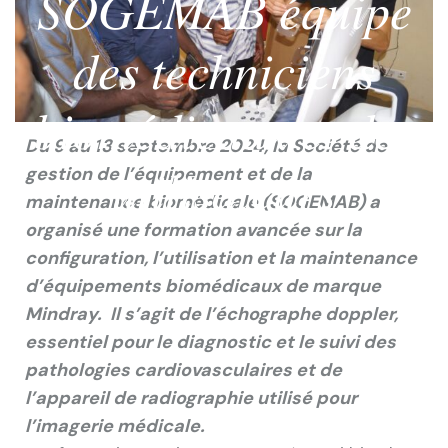
𝑆𝑂𝐺𝐸𝑀𝐴𝐵 𝑒́𝑞𝑢𝑖𝑝𝑒
𝑑𝑒𝑠 𝑡𝑒𝑐ℎ𝑛𝑖𝑐𝑖𝑒𝑛𝑠
𝑏𝑖𝑜𝑚𝑒́𝑑𝑖𝑐𝑎𝑢𝑥 𝑒𝑡 𝑑𝑒𝑠
Du 9 au 13 septembre 2024, la Société de
𝑢𝑡𝑖𝑙𝑖𝑠𝑎𝑡𝑒𝑢𝑟𝑠
gestion de l’équipement et de la
maintenance biomédicale (SOGEMAB) a
organisé une formation avancée sur la
configuration, l’utilisation et la maintenance
d’équipements biomédicaux de marque
Mindray. Il s’agit de l’échographe doppler,
essentiel pour le diagnostic et le suivi des
pathologies cardiovasculaires et de
l’appareil de radiographie utilisé pour
l’imagerie médicale.