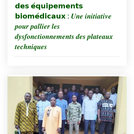
𝗱𝗲𝘀 𝗲́𝗾𝘂𝗶𝗽𝗲𝗺𝗲𝗻𝘁𝘀
𝗯𝗶𝗼𝗺𝗲́𝗱𝗶𝗰𝗮𝘂𝘅 : 𝑼𝒏𝒆 𝒊𝒏𝒊𝒕𝒊𝒂𝒕𝒊𝒗𝒆
𝒑𝒐𝒖𝒓 𝒑𝒂𝒍𝒍𝒊𝒆𝒓 𝒍𝒆𝒔
𝒅𝒚𝒔𝒇𝒐𝒏𝒄𝒕𝒊𝒐𝒏𝒏𝒆𝒎𝒆𝒏𝒕𝒔 𝒅𝒆𝒔 𝒑𝒍𝒂𝒕𝒆𝒂𝒖𝒙
𝒕𝒆𝒄𝒉𝒏𝒊𝒒𝒖𝒆𝒔