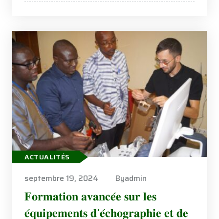
ACTUALITÉS
septembre 19, 2024
Byadmin
𝐅𝐨𝐫𝐦𝐚𝐭𝐢𝐨𝐧 𝐚𝐯𝐚𝐧𝐜𝐞́𝐞 𝐬𝐮𝐫 𝐥𝐞𝐬
𝐞́𝐪𝐮𝐢𝐩𝐞𝐦𝐞𝐧𝐭𝐬 𝐝’𝐞́𝐜𝐡𝐨𝐠𝐫𝐚𝐩𝐡𝐢𝐞 𝐞𝐭 𝐝𝐞