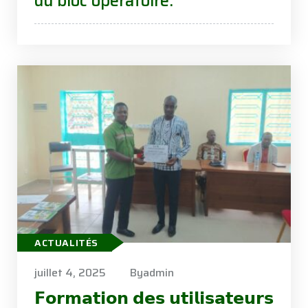
du bloc opératoire.
ACTUALITÉS
juillet 4, 2025
Byadmin
𝗙𝗼𝗿𝗺𝗮𝘁𝗶𝗼𝗻 𝗱𝗲𝘀 𝘂𝘁𝗶𝗹𝗶𝘀𝗮𝘁𝗲𝘂𝗿𝘀