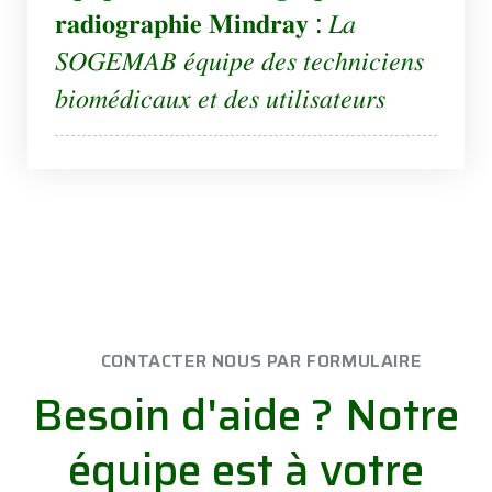
𝐫𝐚𝐝𝐢𝐨𝐠𝐫𝐚𝐩𝐡𝐢𝐞 𝐌𝐢𝐧𝐝𝐫𝐚𝐲 : 𝐿𝑎
𝑆𝑂𝐺𝐸𝑀𝐴𝐵 𝑒́𝑞𝑢𝑖𝑝𝑒 𝑑𝑒𝑠 𝑡𝑒𝑐ℎ𝑛𝑖𝑐𝑖𝑒𝑛𝑠
𝑏𝑖𝑜𝑚𝑒́𝑑𝑖𝑐𝑎𝑢𝑥 𝑒𝑡 𝑑𝑒𝑠 𝑢𝑡𝑖𝑙𝑖𝑠𝑎𝑡𝑒𝑢𝑟𝑠
CONTACTER NOUS PAR FORMULAIRE
Besoin d'aide ?
Notre
équipe est à votre