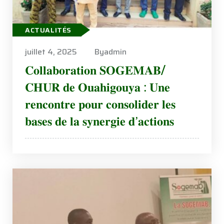
ACTUALITÉS
juillet 4, 2025
Byadmin
𝐂𝐨𝐥𝐥𝐚𝐛𝐨𝐫𝐚𝐭𝐢𝐨𝐧 𝐒𝐎𝐆𝐄𝐌𝐀𝐁/
𝐂𝐇𝐔𝐑 𝐝𝐞 𝐎𝐮𝐚𝐡𝐢𝐠𝐨𝐮𝐲𝐚 : 𝐔𝐧𝐞
𝐫𝐞𝐧𝐜𝐨𝐧𝐭𝐫𝐞 𝐩𝐨𝐮𝐫 𝐜𝐨𝐧𝐬𝐨𝐥𝐢𝐝𝐞𝐫 𝐥𝐞𝐬
𝐛𝐚𝐬𝐞𝐬 𝐝𝐞 𝐥𝐚 𝐬𝐲𝐧𝐞𝐫𝐠𝐢𝐞 𝐝’𝐚𝐜𝐭𝐢𝐨𝐧𝐬