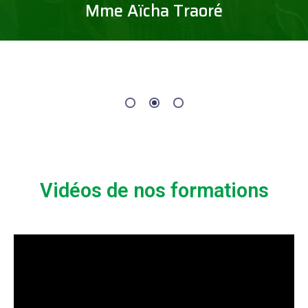
Issa Ouédraogo
Vidéos de nos formations